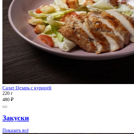
Салат Цезарь с курицей
220 г
480 ₽
Закуски
Показать всё