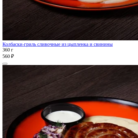
Колбаски-гриль сливочные из цыпленка и свинины
360 г
560 ₽