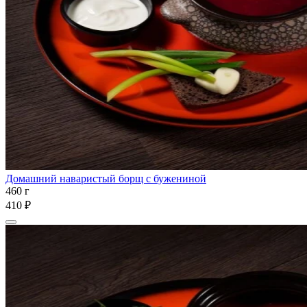
Домашний наваристый борщ с бужениной
460 г
410 ₽