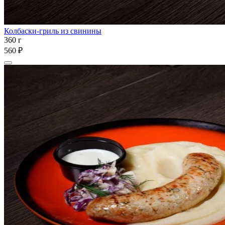
Колбаски-гриль из свинины
360 г
560 ₽