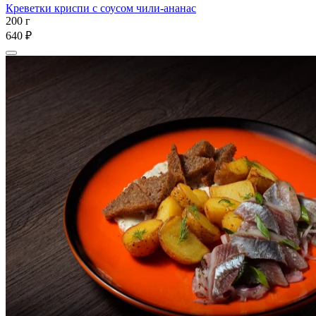
Креветки криспи с соусом чили-ананас
200 г
640 ₽