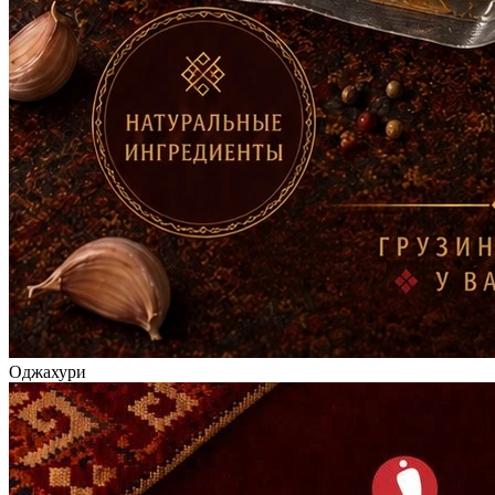
Оджахури