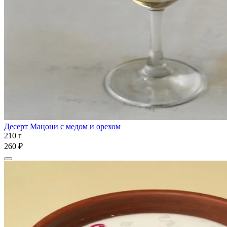
Десерт Мацони с медом и орехом
210 г
260 ₽