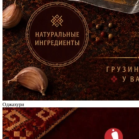
Оджахури