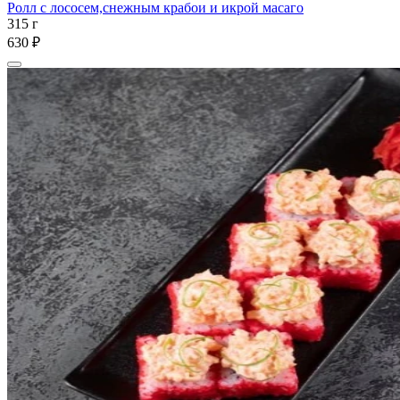
Ролл с лососем,снежным крабои и икрой масаго
315 г
630 ₽