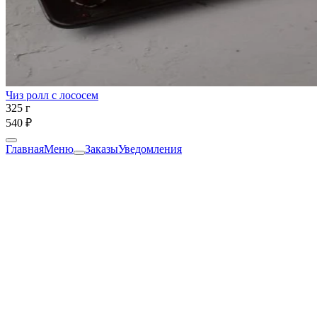
Чиз ролл с лососем
325 г
540 ₽
Главная
Меню
Заказы
Уведомления