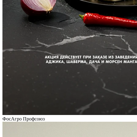
ФосАгро Профсоюз