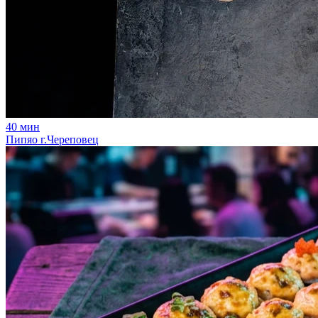
40
мин
Пипяо г.Череповец